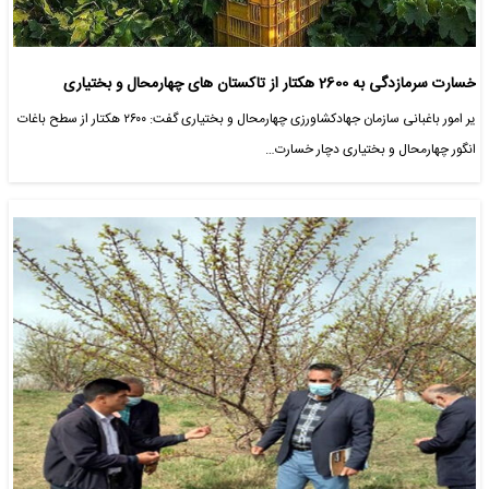
خسارت سرمازدگی به 2600 هکتار از تاکستان های چهارمحال و بختیاری
یر امور باغبانی سازمان جهادکشاورزی چهارمحال و بختیاری گفت: ۲۶۰۰ هکتار از سطح باغات
انگور چهارمحال و بختیاری دچار خسارت…