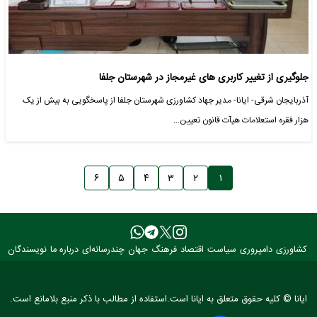
جلوگیری از تغییر کاربری های غیرمجاز در شهرستان جلفا
آذربایجان شرقی- ایانا- مدیر جهاد کشاورزی شهرستان جلفا از پاسخگویی به بیش از یک
هزار فقره استعلامات هیآت قانون تعیین…
۶
۵
۴
۳
۲
۱
کشاورزی
دامپروری
سیاست
اقتصاد
فرهنگ
جهان
چندرسانه‌ای
درباره ما
نویسندگان
ایانا © کلیه حقوق متعلق به ایانا است.استفاده از مطالب با ذکر منبع بلامانع است.