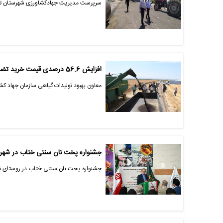
سرپرست مدیریت جهادکشاورزی شهرستان تبریز گفت: ۸۵ هزار و ۹۷۷ تن خوراک دام در شهرستان
افزایش 56.6 درصدی قیمت خرید تضمینی کلزا در راستای طرح مردمی سازی و توزیع عادلانه یارانه ها
معاون بهبود تولیدات گیاهی سازمان جهاد کشاورزی آذربایجان شرقی از
جشنواره پخت نان سنتی ختاب در شهرست
جشنواره پخت نان سنتی ختاب در روستای تاز