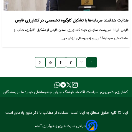
هدایت هدفمند سرمایه‌ها با تشکیل کارگروه تخصصی در کشاورزی فارس
فارس- ایانا- سرپرست سازمان جهاد کشاورزی استان فارس از تشکیل "کارگروه جذب و
ساماندهی سرمایه‌گذاری و زنجیره‌های ارزش در…
۶
۵
۴
۳
۲
۱
کشاورزی
دامپروری
سیاست
اقتصاد
فرهنگ
جهان
چندرسانه‌ای
درباره ما
نویسندگان
ایانا © کلیه حقوق متعلق به ایانا است.استفاده از مطالب با ذکر منبع بلامانع است.
طراحی سایت خبری و خبرگزاری آسام