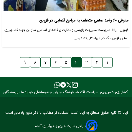
معرفی ۶۰ واحد صنفی متخلف به مراجع قضایی در قزوین
قزوین- ایانا- سرپرست مدیریت بازرسی و نظارت بر کالاهای اساسی سازمان جهاد کشاوررزی
استان قزوین، گفت: درراستای تشدید…
۹
۸
۷
۶
۵
۴
۳
۲
۱
کشاورزی
دامپروری
سیاست
اقتصاد
فرهنگ
جهان
چندرسانه‌ای
درباره ما
نویسندگان
ایانا © کلیه حقوق متعلق به ایانا است.استفاده از مطالب با ذکر منبع بلامانع است.
طراحی سایت خبری و خبرگزاری آسام