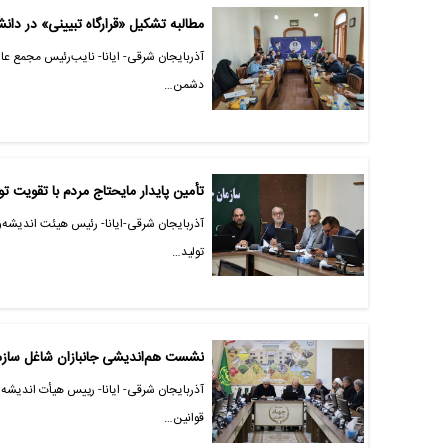
مطالبه تشکیل «قرارگاه تبیینی» در دان
آذربایجان شرقی- ایانا- نایب‌رئیس مجمع ع
دشمن…
تأمین پایدار مایحتاج مردم با تقویت 
آذربایجان شرقی-ایانا- رئیس هیئت اندیشه‌ور
تولید…
نشست هم‌اندیشی جانبازان شاغل سازما
آذربایجان شرقی- ایانا- رییس هیأت اندیشه‌
قوانین…