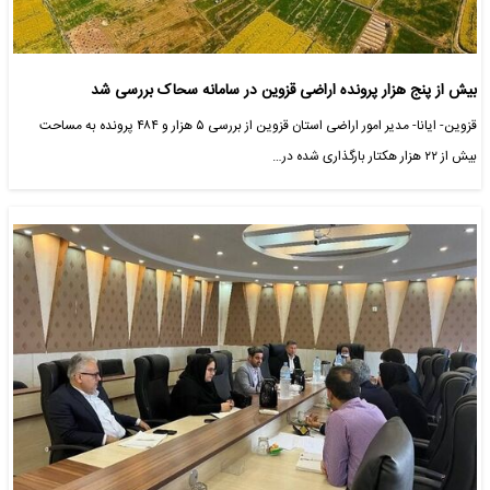
بیش از پنج هزار پرونده اراضی قزوین در سامانه سحاک بررسی شد
قزوین- ایانا- مدیر امور اراضی استان قزوین از بررسی ۵ هزار و ۴۸۴ پرونده به مساحت
بیش از ۲۲ هزار هکتار بارگذاری شده در…