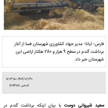
فارس- ایانا- مدیر جهاد کشاورزی شهرستان فسا از آغاز
برداشت گندم در سطح 9 هزار و 280 هکتار اراضی این
شهرستان خبر داد.
۱۴۰۴/۰۲/۳۰ ۰۷:۱۳:۵۰
کدخبر: 128488
سعید شیروانی دوست
با بیان اینکه برداشت گندم در