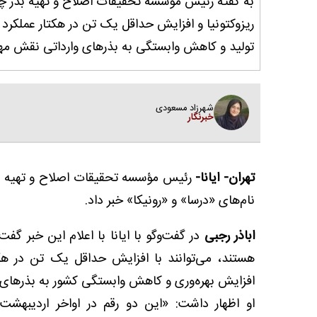
به گفته رئیس مؤسسه تحقیقات اصلاح و تهیه بذر چغند
ریزوکتونیا و افزایش حداقل یک تن در هکتار عملکرد ش
تولید و کاهش وابستگی به بذرهای وارداتی نقش مهمی
شهرزاد مسعودی
خبرنگار
تهران- ایانا-
رئیس مؤسسه تحقیقات اصلاح و تهیه بذر
نام‌های «درسا» و «رونیکا» خبر داد.
اباذر رجبی
در گفت‌و‌گو با ایانا با اعلام این خبر گفت
هستند، می‌توانند با افزایش حداقل یک تن در هک
افزایش بهره‌وری و کاهش وابستگی کشور به بذرهای وا
او اظهار داشت: «این دو رقم در اواخر اردیبهش