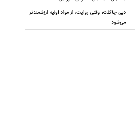
دبی چاکلت، وقتی روایت، از مواد اولیه ارزشمندتر
می‌شود
ایران، ابرقدرت تولید، غایب بزرگ برندهای
کشاورزی
درس‌های برند خاویار برای آینده کشاورزی ایران
تأمین کالاهای اساسی با وجود محاصره دریایی
ادامه دارد / اصلاحات ارزی بازار نهاده‌های دامی را
شفاف کرد
وزیر جهاد کشاورزی از دومین نمایشگاه دام و طیور
بازدید کرد
عزم مشترک شیلات و محیط‌زیست برای نجات