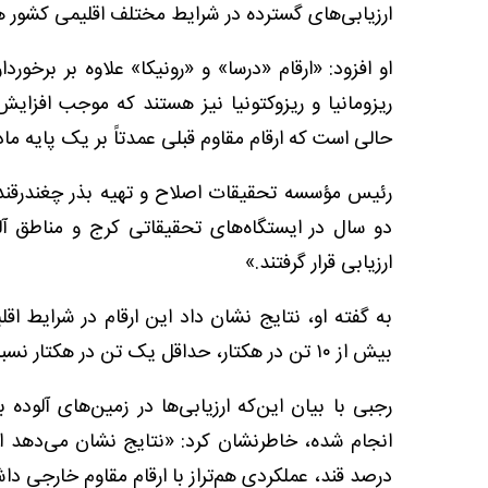
ارزیابی‌های گسترده در شرایط مختلف اقلیمی کشور 
او افزود: «ارقام «درسا» و «رونیکا» علاوه بر برخور
ریزومانیا و ریزوکتونیا نیز هستند که موجب افزای
حالی است که ارقام مقاوم قبلی عمدتاً بر یک پایه م
رئیس مؤسسه تحقیقات اصلاح و تهیه بذر چغندرقند ب
دو سال در ایستگاه‌های تحقیقاتی کرج و مناطق آل
ارزیابی قرار گرفتند.»
به گفته او، نتایج نشان داد این ارقام در شرایط اق
بیش از ۱۰ تن در هکتار، حداقل یک تن در هکتار نسبت به ارقام شاهد برتری داشته‌اند.
رجبی با بیان این‌که ارزیابی‌ها در زمین‌های آلوده
انجام شده، خاطرنشان کرد: «نتایج نشان می‌دهد ا
درصد قند، عملکردی هم‌تراز با ارقام مقاوم خارجی دا