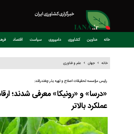
خبرگزاری کشاورزی ایران
خانه
عناوین
کشاورزی
دامپروری
سیاست
اقتصاد
فره
خانه
جهان
علم و فناوری
رئیس مؤسسه تحقیقات اصلاح و تهیه بذر چغندرقند:
«درسا» و «رونیکا» معرفی شدند؛ ارقا
عملکرد بالاتر