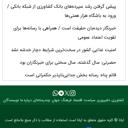
پیشی گرفتن رشد سپرده‌های بانک کشاورزی از شبکه بانکی /
ورود به باشگاه هزار همتی‌ها
خبرنگار دیده‌بان حقیقت است / همراهی با رسانه‌ها برای
تقویت اعتماد عمومی
امنیت غذایی کشور در سخت‌ترین شرایط دچار خدشه نشد
حضرتی: سال گذشته، سال سختی برای خبرنگاران بود
قائم پناه: رسانه بخش جدایی‌ناپذیر حکمرانی است
تاکید وزیر جهادکشاورزی بر بازسازی مرکز پزشکی شهید
شوریده در پی جنگ تحمیلی
کشاورزی
دامپروری
سیاست
اقتصاد
فرهنگ
جهان
چندرسانه‌ای
درباره ما
نویسندگان
خبرنگاران در جنگ‌های اخیر، منزلت روایتگری را عیان کردند
ایانا © کلیه حقوق متعلق به ایانا است.استفاده از مطالب با ذکر منبع بلامانع است.
رسانه‌ها پل اعتمادآفرین میان مردم و دولت هستند