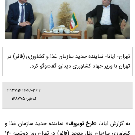
تهران- ایانا- نماینده جدید سازمان غذا ‌و کشاورزی (فائو) در
تهران با وزیر جهاد کشاورزی دیدارو گفت‌و‌گو کرد.
۱۴۰۴/۰۳/۱۲ ۱۳:۳۷:۱۴
کدخبر: 128775
به گزارش ایانا، «
فرخ تویروف
» نماینده جدید سازمان غذا و
کشاورزی سازمان ملل متحد (فائو) در تهران روز دوشنبه -۱۲