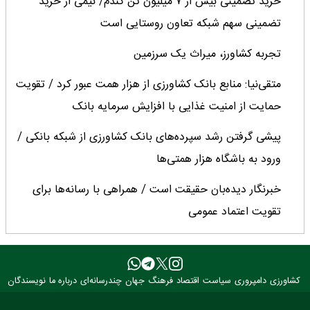
خرید تضمینی بیش از ۷ میلیون تن گندم/ نیمی از خرید
تضمینی سهم شبکه تعاون روستایی است
تجربه کشاورز، میراث یک سرزمین
متقی‌نیا: منابع بانک کشاورزی از هزار همت عبور کرد / تقویت
حمایت از امنیت غذایی با افزایش سرمایه بانک
پیشی گرفتن رشد سپرده‌های بانک کشاورزی از شبکه بانکی /
ورود به باشگاه هزار همتی‌ها
خبرنگار دیده‌بان حقیقت است / همراهی با رسانه‌ها برای
تقویت اعتماد عمومی
امنیت غذایی کشور در سخت‌ترین شرایط دچار خدشه نشد
حضرتی: سال گذشته، سال سختی برای خبرنگاران بود
کشاورزی
دامپروری
سیاست
اقتصاد
فرهنگ
جهان
چندرسانه‌ای
درباره ما
نویسندگان
قائم پناه: رسانه بخش جدایی‌ناپذیر حکمرانی است