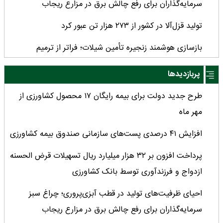
سرمایه‌گذاران برای رفع چالش برق در مزارع ریجاب
تولید قزل‌آلا در کشور از ۲۷۳ هزار تن عبور کرد
بازسازی هوشمند زنجیره تأمین شیلات؛ فراتر از ترمیم
زیرساخت‌ها
پربازدیدها
اقتدار یگان حفاظت در شمال کشور؛ عملیات موفق برای امنیت
طرح جدید دولت برای بیمه رایگان ۱۷ محصول کشاورزی از
غذایی ایران
مهر ماه
تخلیه ۱۷۰ تنی صید در بندر کنارک؛ نبض تأمین امنیت غذایی
افزایش ۴۱ درصدی پست‌های سازمانی صندوق بیمه کشاورزی
کشور در دستان ناوگان آب‌های دور
پرداخت افزون بر ۳۲ هزار میلیارد ریال تسهیلات قرض الحسنه
کشف و ضبط ۴۵۰ تن فرآورده خام دامی منجمد در یک
ازدواج و فرزندآوری توسط بانک کشاورزی
سردخانه به دلیل انحراف دمای نگهداری از محدوده مجاز
احیای ظرفیت‌های تولید در قطب آبزی‌پروری؛ چراغ سبز
انجام بیش از ۳ هزار و ۶۰۰ بازدید و نمونه‌برداری از واحدهای
سرمایه‌گذاران برای رفع چالش برق در مزارع ریجاب
پرورش طیور در آذربایجان شرقی