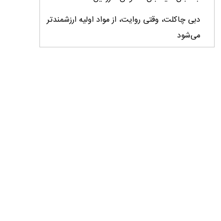
دبی چاکلت، وقتی روایت، از مواد اولیه ارزشمندتر
می‌شود
ایران، ابرقدرت تولید، غایب بزرگ برندهای
کشاورزی
درس‌های برند خاویار برای آینده کشاورزی ایران
تأمین کالاهای اساسی با وجود محاصره دریایی
ادامه دارد / اصلاحات ارزی بازار نهاده‌های دامی را
شفاف کرد
وزیر جهاد کشاورزی از دومین نمایشگاه دام و طیور
بازدید کرد
عزم مشترک شیلات و محیط‌زیست برای نجات