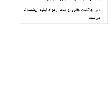
دبی چاکلت، وقتی روایت، از مواد اولیه ارزشمندتر
می‌شود
ایران، ابرقدرت تولید، غایب بزرگ برندهای
کشاورزی
درس‌های برند خاویار برای آینده کشاورزی ایران
تأمین کالاهای اساسی با وجود محاصره دریایی
ادامه دارد / اصلاحات ارزی بازار نهاده‌های دامی را
شفاف کرد
وزیر جهاد کشاورزی از دومین نمایشگاه دام و طیور
بازدید کرد
عزم مشترک شیلات و محیط‌زیست برای نجات