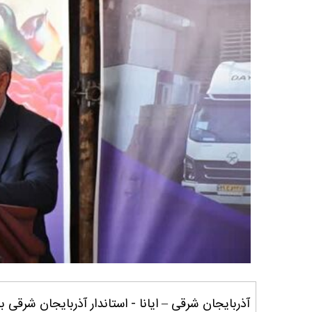
آذربایجان شرقی – ایانا - استاندار آذربایجان شرقی ب