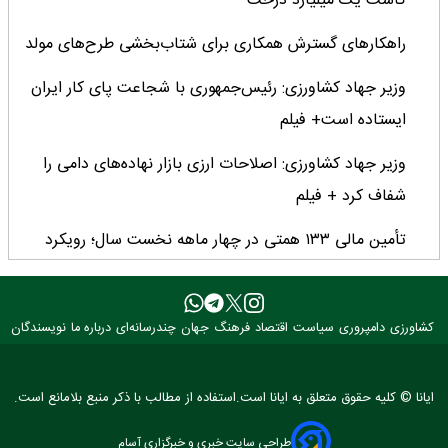
کاشت یک میلیارد درخت
راهکارهای گسترش همکاری برای شتاب‌بخشی طرح‌های مولد
وزیر جهاد کشاورزی: رئیس‌جمهوری با شجاعت پای کار ایران
ایستاده است+ فیلم
وزیر جهاد کشاورزی: اصلاحات ارزی بازار نهاده‌های دامی را
شفاف کرد + فیلم
تأمین مالی ۱۳۳ همتی در چهار ماهه نخست سال؛ رویکرد
هدفمند بانک کشاورزی برای تضمین امنیت غذایی
فراخوان بین‌المللی فائو برای طراحی پوستر روز جهانی غذا
کشاورزی
دامپروری
سیاست
اقتصاد
فرهنگ
جهان
چندرسانه‌ای
درباره ما
نویسندگان
۲۰۲۶/ فرصتی برای نمایش خلاقیت نوجوانان جهان
۳ عضو کمیسیون کشاورزی مجلس با وزیر جهاد کشاورزی
ایانا © کلیه حقوق متعلق به ایانا است.استفاده از مطالب با ذکر منبع بلامانع است.
دیدار کردند
طراحی سایت خبری و خبرگزاری آسام