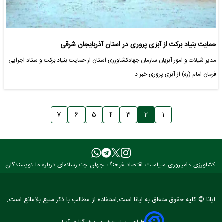
حمایت بنیاد برکت از آبزی پروری در استان آذربایجان شرقی
مدیر شیلات و امور آبزیان سازمان جهادکشاورزی استان از حمایت بنیاد برکت و ستاد اجرایی
فرمان امام (ره) از آبزی پروری خبر د…
۷
۶
۵
۴
۳
۲
۱
کشاورزی
دامپروری
سیاست
اقتصاد
فرهنگ
جهان
چندرسانه‌ای
درباره ما
نویسندگان
ایانا © کلیه حقوق متعلق به ایانا است.استفاده از مطالب با ذکر منبع بلامانع است.