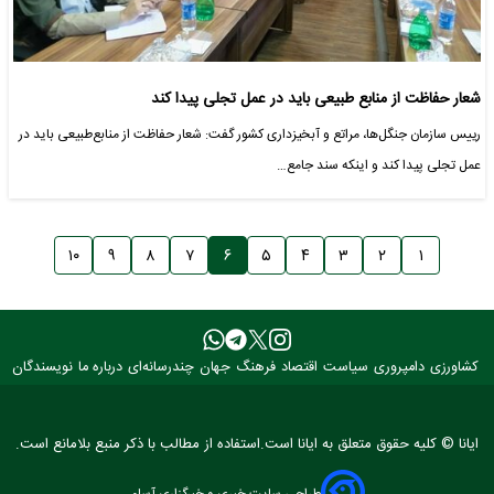
شعار حفاظت از منابع طبیعی باید در عمل تجلی پیدا کند
رییس سازمان جنگل‌ها، مراتع و آبخیزداری کشور گفت: شعار حفاظت از منابع‌طبیعی باید در
عمل تجلی پیدا کند و اینکه سند جامع…
۱۰
۹
۸
۷
۶
۵
۴
۳
۲
۱
کشاورزی
دامپروری
سیاست
اقتصاد
فرهنگ
جهان
چندرسانه‌ای
درباره ما
نویسندگان
ایانا © کلیه حقوق متعلق به ایانا است.استفاده از مطالب با ذکر منبع بلامانع است.