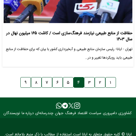
حفاظت از منابع طبیعی نیازمند فرهنگ‌سازی است / کاشت ۱۶۵ میلیون نهال در
سال ١۴٠٣
تهران - ایانا- رئیس سازمان منابع طبیعی و آبخیزداری کشور با بیان که برای حفاظت از منابع
طبیعی باید رویکردها تغییر و در…
۹
۸
۷
۶
۵
۴
۳
۲
۱
کشاورزی
دامپروری
سیاست
اقتصاد
فرهنگ
جهان
چندرسانه‌ای
درباره ما
نویسندگان
ایانا © کلیه حقوق متعلق به ایانا است.استفاده از مطالب با ذکر منبع بلامانع است.