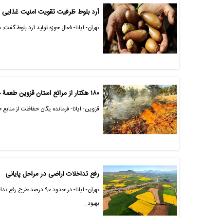
آرد بلوط ظرفیت تقویت امنیت غذایی د
تهران- ایانا- فعال حوزه تولید آرد بلوط گفت
۱۸۰ هکتار از مراتع استان قزوین طعمۀ حریق شد
قزوین- ایانا- فرمانده یگان حفاظت از منابع طبیعی 
رفع تداخلات اراضی در مراحل پایانی
تهران- ایانا- در حدود 0
بهبود…