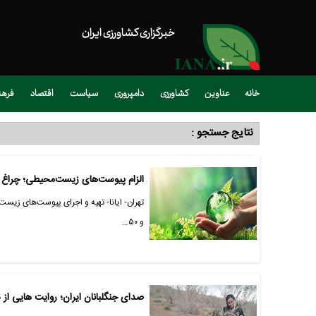
خبرگزاری کشاورزی ایران
خانه
عناوین
کشاورزی
دامپروری
سیاست
اقتصاد
فره
نتایج جستجو :
الزام پیوست‌های زیست‌محیطی؛ چراغ را
و ۵۰…
صدای جنگلبانان ایران؛ روایت هایی از