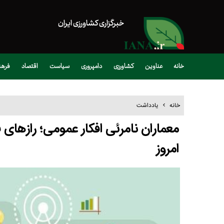
خبرگزاری کشاورزی ایران
خانه
عناوین
کشاورزی
دامپروری
سیاست
اقتصاد
فره
خانه
یادداشت
معماران نامرئی افکار عمومی؛ رازهای 
امروز