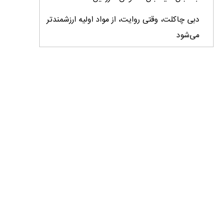
دبی چاکلت، وقتی روایت، از مواد اولیه ارزشمندتر
می‌شود
ایران، ابرقدرت تولید، غایب بزرگ برندهای
کشاورزی
درس‌های برند خاویار برای آینده کشاورزی ایران
تأمین کالاهای اساسی با وجود محاصره دریایی
ادامه دارد / اصلاحات ارزی بازار نهاده‌های دامی را
شفاف کرد
وزیر جهاد کشاورزی از دومین نمایشگاه دام و طیور
بازدید کرد
عزم مشترک شیلات و محیط‌زیست برای نجات