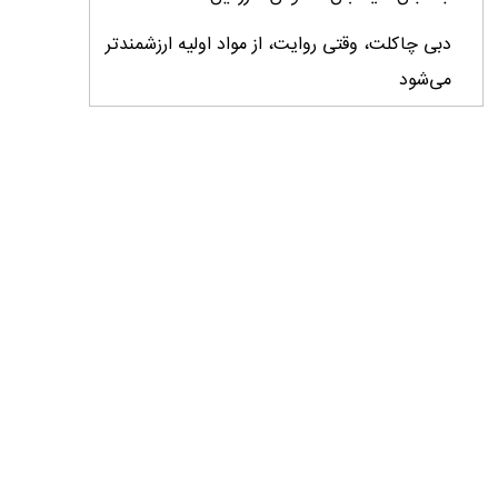
دبی چاکلت، وقتی روایت، از مواد اولیه ارزشمندتر
می‌شود
ایران، ابرقدرت تولید، غایب بزرگ برندهای
کشاورزی
درس‌های برند خاویار برای آینده کشاورزی ایران
تأمین کالاهای اساسی با وجود محاصره دریایی
ادامه دارد / اصلاحات ارزی بازار نهاده‌های دامی را
شفاف کرد
وزیر جهاد کشاورزی از دومین نمایشگاه دام و طیور
بازدید کرد
عزم مشترک شیلات و محیط‌زیست برای نجات