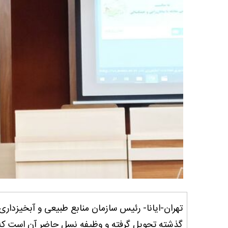
تهران-ایانا- رئیس سازمان منابع طبیعی و آبخیزداری
گذشته تحویل گرفته و وظیفه نسل حاضر آن است که