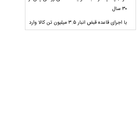
۳۰ سال
با اجرای قاعده قبض انبار ۳.۵ میلیون تن کالا وارد
کشور شد
میانگین عملکرد غلات ایران ۲.۷ تن در هکتار؛
فاصله معنادار با کشورهای پیشرو
کارنامه دو ساله جهاد کشاورزی روی میز وزیر
خبرنگاران؛ راویان امید و پیشران توسعه کشاورزی
ایران
خبرنگاران نقش ارزشمندی در هم‌افزایی ملی و
پیشبرد اهداف توسعه کشور ایفا می‌کنند
خبرنگاران پیام‌آوران آگاهى و نماد افتخار و