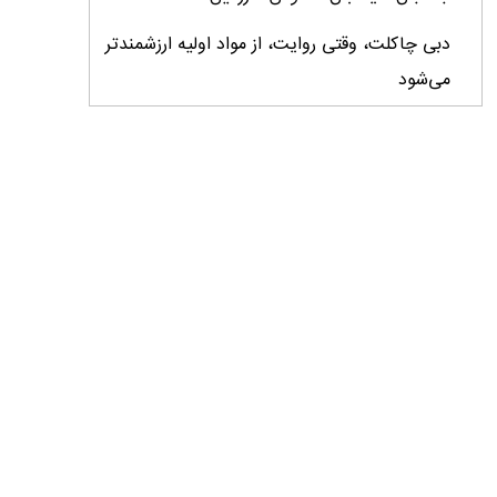
دبی چاکلت، وقتی روایت، از مواد اولیه ارزشمندتر
می‌شود
ایران، ابرقدرت تولید، غایب بزرگ برندهای
کشاورزی
درس‌های برند خاویار برای آینده کشاورزی ایران
تأمین کالاهای اساسی با وجود محاصره دریایی
ادامه دارد / اصلاحات ارزی بازار نهاده‌های دامی را
شفاف کرد
وزیر جهاد کشاورزی از دومین نمایشگاه دام و طیور
بازدید کرد
عزم مشترک شیلات و محیط‌زیست برای نجات