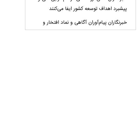
پیشبرد اهداف توسعه کشور ایفا می‌کنند
خبرنگاران پیام‌آوران آگاهى و نماد افتخار و
سربلندى جامعه هستند
خبرنگاران در تحقق امنیت روانی جامعه و امنیت
غذایی کشور نقش مؤثر و ماندگار دارند
ایران به برنامه جهانی مقابله با بیماری‌های دامی
فرامرزی پیوست
خبرنگار میان واقعیت و افکار عمومی پل می‌زند/
نقد منصفانه و حرفه‌ای فرصتی برای اصلاح و
پیشرفت
تولید قزل‌آلا در کشور از ۲۷۳ هزار تن عبور کرد