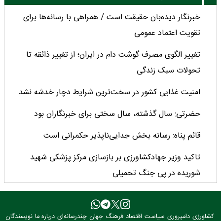
خبرنگار دیده‌بان حقیقت است / همراهی با رسانه‌ها برای
تقویت اعتماد عمومی
تغییر الگوی مصرف گوشت دام در ایران؛ از تغییر ذائقه تا
تحولات سبک زندگی
امنیت غذایی کشور در سخت‌ترین شرایط دچار خدشه نشد
حضرتی: سال گذشته، سال سختی برای خبرنگاران بود
قائم پناه: رسانه بخش جدایی‌ناپذیر حکمرانی است
تاکید وزیر جهادکشاورزی بر بازسازی مرکز پزشکی شهید
شوریده در پی جنگ تحمیلی
خبرنگاران در جنگ‌های اخیر، منزلت روایتگری را عیان کردند
رسانه‌ها پل اعتمادآفرین میان مردم و دولت هستند
کشاورزی
دامپروری
سیاست
اقتصاد
فرهنگ
جهان
چندرسانه‌ای
درباره ما
نویسندگان