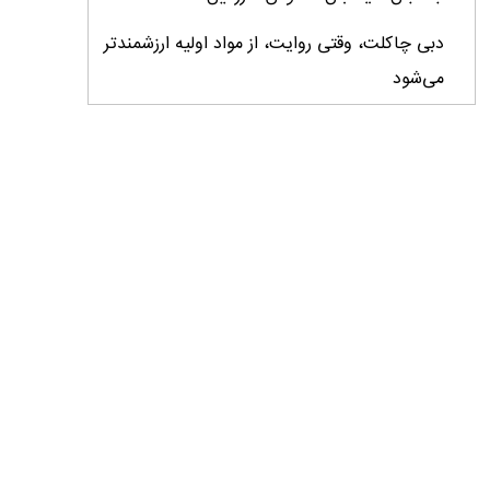
دبی چاکلت، وقتی روایت، از مواد اولیه ارزشمندتر
می‌شود
ایران، ابرقدرت تولید، غایب بزرگ برندهای
کشاورزی
درس‌های برند خاویار برای آینده کشاورزی ایران
تأمین کالاهای اساسی با وجود محاصره دریایی
ادامه دارد / اصلاحات ارزی بازار نهاده‌های دامی را
شفاف کرد
وزیر جهاد کشاورزی از دومین نمایشگاه دام و طیور
بازدید کرد
عزم مشترک شیلات و محیط‌زیست برای نجات