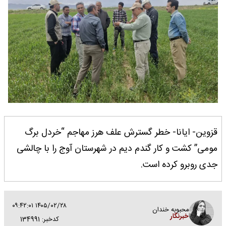
قزوین- ایانا- خطر گسترش علف هرز مهاجم “خردل برگ
مومی” کشت و کار گندم دیم در شهرستان آوج را با چالشی
جدی روبرو کرده است.
۱۴۰۵/۰۲/۲۸ ۰۹:۴۲:۰۱
محبوبه خندان
خبرنگار
کدخبر: 134991