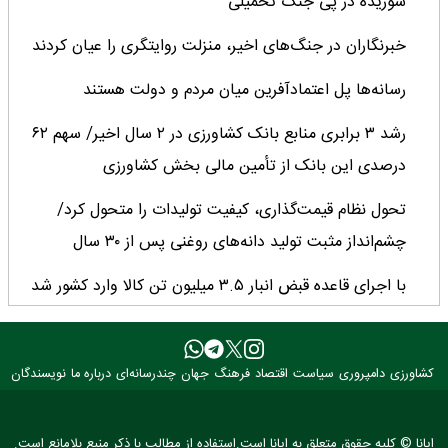
شوریده در پی جنگ تحمیلی
خبرنگاران در جنگ‌های اخیر، منزلت روایتگری را عیان کردند
رسانه‌ها پل اعتمادآفرین میان مردم و دولت هستند
رشد ۳ برابری منابع بانک کشاورزی در ۲ سال اخیر/ سهم ۶۲
درصدی این بانک از تأمین مالی بخش کشاورزی
تحول نظام قیمت‌گذاری، کیفیت تولیدات را متحول کرد/
چشم‌انداز مثبت تولید دانه‌های روغنی پس از ۳۰ سال
با اجرای قاعده قبض انبار ۳.۵ میلیون تن کالا وارد کشور شد
میانگین عملکرد غلات ایران ۲.۷ تن در هکتار؛ فاصله معنادار با
کشورهای پیشرو
کشاورزی
دامپروری
سیاست
اقتصاد
فرهنگ
جهان
چندرسانه‌ای
درباره ما
نویسندگان
کارنامه دو ساله جهاد کشاورزی روی میز وزیر
ایانا © کلیه حقوق متعلق به ایانا است.استفاده از مطالب با ذکر منبع بلامانع است.