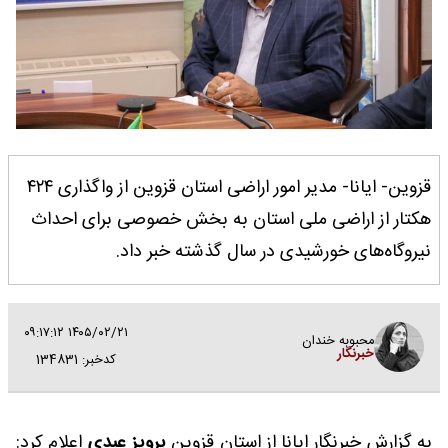
قزوین- ایانا- مدیر امور اراضی استان قزوین از واگذاری ۴۲۴
هکتار از اراضی ملی استان به بخش خصوصی برای احداث
نیروگاه‌های خورشیدی در سال گذشته خبر داد.
۱۴۰۵/۰۲/۲۱ ۰۹:۱۷:۱۲
محبوبه خندان
خبرنگار
کدخبر: 134831
به گزارش خبرنگار ایانا از استان قزوین
پرویز عبدی
اعلام کرد: