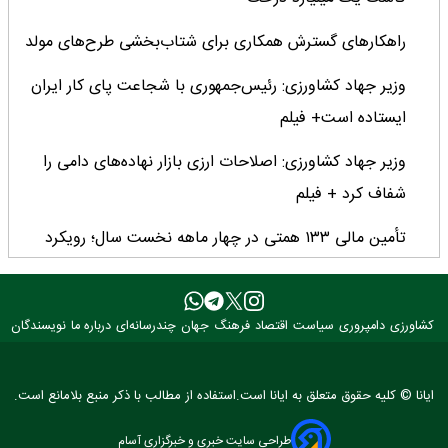
راهکارهای گسترش همکاری برای شتاب‌بخشی طرح‌های مولد
وزیر جهاد کشاورزی: رئیس‌جمهوری با شجاعت پای کار ایران
ایستاده است+ فیلم
وزیر جهاد کشاورزی: اصلاحات ارزی بازار نهاده‌های دامی را
شفاف کرد + فیلم
تأمین مالی ۱۳۳ همتی در چهار ماهه نخست سال؛ رویکرد
هدفمند بانک کشاورزی برای تضمین امنیت غذایی
فراخوان بین‌المللی فائو برای طراحی پوستر روز جهانی غذا
کشاورزی
دامپروری
سیاست
اقتصاد
فرهنگ
جهان
چندرسانه‌ای
درباره ما
نویسندگان
۲۰۲۶/ فرصتی برای نمایش خلاقیت نوجوانان جهان
۳ عضو کمیسیون کشاورزی مجلس با وزیر جهاد کشاورزی
ایانا © کلیه حقوق متعلق به ایانا است.استفاده از مطالب با ذکر منبع بلامانع است.
دیدار کردند
طراحی سایت خبری و خبرگزاری آسام