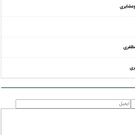
وعشایری
 مظفری
ری