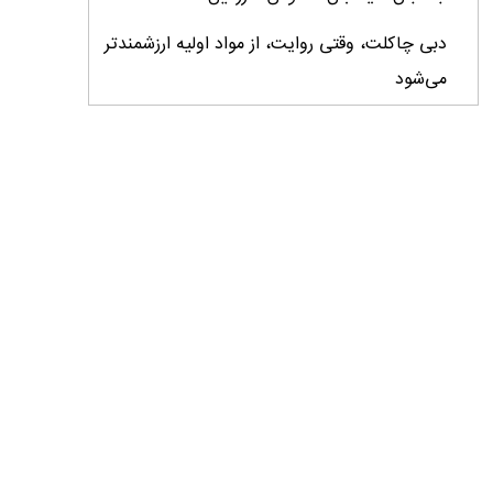
دبی چاکلت، وقتی روایت، از مواد اولیه ارزشمندتر
می‌شود
ایران، ابرقدرت تولید، غایب بزرگ برندهای
کشاورزی
درس‌های برند خاویار برای آینده کشاورزی ایران
تأمین کالاهای اساسی با وجود محاصره دریایی
ادامه دارد / اصلاحات ارزی بازار نهاده‌های دامی را
شفاف کرد
وزیر جهاد کشاورزی از دومین نمایشگاه دام و طیور
بازدید کرد
عزم مشترک شیلات و محیط‌زیست برای نجات