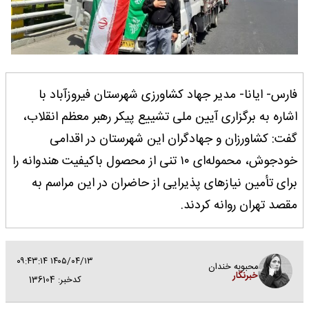
فارس- ایانا- مدیر جهاد کشاورزی شهرستان فیروزآباد با
اشاره به برگزاری آیین ملی تشییع پیکر رهبر معظم انقلاب،
گفت: کشاورزان و جهادگران این شهرستان در اقدامی
خودجوش، محموله‌ای ۱۰ تنی از محصول باکیفیت هندوانه را
برای تأمین نیازهای پذیرایی از حاضران در این مراسم به
مقصد تهران روانه کردند.
۱۴۰۵/۰۴/۱۳ ۰۹:۴۳:۱۴
محبوبه خندان
خبرنگار
کدخبر: 136104