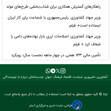
راهکارهای گسترش همکاری برای شتاب‌بخشی طرح‌های مولد
وزیر جهاد کشاورزی: رئیس‌جمهوری با شجاعت پای کار ایران
ایستاده است+ فیلم
وزیر جهاد کشاورزی: اصلاحات ارزی بازار نهاده‌های دامی را
شفاف کرد + فیلم
تأمین مالی ۱۳۳ همتی در چهار ماهه نخست سال؛ رویکرد
هدفمند بانک کشاورزی برای تضمین امنیت غذایی
فراخوان بین‌المللی فائو برای طراحی پوستر روز جهانی غذا
کشاورزی
دامپروری
سیاست
اقتصاد
فرهنگ
جهان
چندرسانه‌ای
درباره ما
نویسندگان
۲۰۲۶/ فرصتی برای نمایش خلاقیت نوجوانان جهان
۳ عضو کمیسیون کشاورزی مجلس با وزیر جهاد کشاورزی
ایانا © کلیه حقوق متعلق به ایانا است.استفاده از مطالب با ذکر منبع بلامانع است.
دیدار کردند
طراحی سایت خبری و خبرگزاری آسام