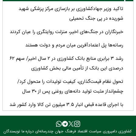
تاکید وزیر جهادکشاورزی بر بازسازی مرکز پزشکی شهید
شوریده در پی جنگ تحمیلی
خبرنگاران در جنگ‌های اخیر، منزلت روایتگری را عیان کردند
رسانه‌ها پل اعتمادآفرین میان مردم و دولت هستند
رشد ۳ برابری منابع بانک کشاورزی در ۲ سال اخیر/ سهم ۶۲
درصدی این بانک از تأمین مالی بخش کشاورزی
تحول نظام قیمت‌گذاری، کیفیت تولیدات را متحول کرد/
چشم‌انداز مثبت تولید دانه‌های روغنی پس از ۳۰ سال
با اجرای قاعده قبض انبار ۳.۵ میلیون تن کالا وارد کشور شد
میانگین عملکرد غلات ایران ۲.۷ تن در هکتار؛ فاصله معنادار با
کشورهای پیشرو
کشاورزی
دامپروری
سیاست
اقتصاد
فرهنگ
جهان
چندرسانه‌ای
درباره ما
نویسندگان