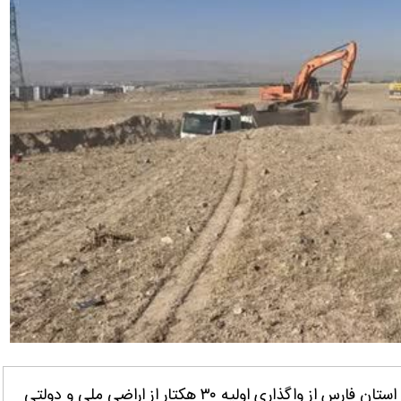
فارس- ایانا- مدیر امور اراضی سازمان جهاد کشاورزی استان فارس از واگذاری اولیه ۳۰ هکتار از اراضی ملی و دولتی