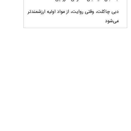
دبی چاکلت، وقتی روایت، از مواد اولیه ارزشمندتر
می‌شود
ایران، ابرقدرت تولید، غایب بزرگ برندهای
کشاورزی
درس‌های برند خاویار برای آینده کشاورزی ایران
تأمین کالاهای اساسی با وجود محاصره دریایی
ادامه دارد / اصلاحات ارزی بازار نهاده‌های دامی را
شفاف کرد
وزیر جهاد کشاورزی از دومین نمایشگاه دام و طیور
بازدید کرد
عزم مشترک شیلات و محیط‌زیست برای نجات