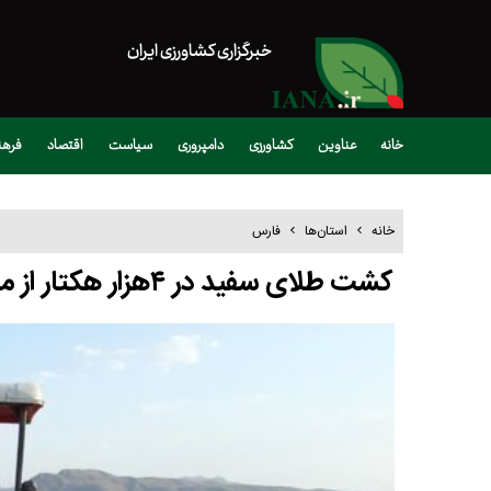
خبرگزاری کشاورزی ایران
خانه
عناوین
کشاورزی
دامپروری
سیاست
اقتصاد
فره
خانه
استان‌ها
فارس
کشت طلای سفید در ۴هزار هکتار از مزارع زرین دشت