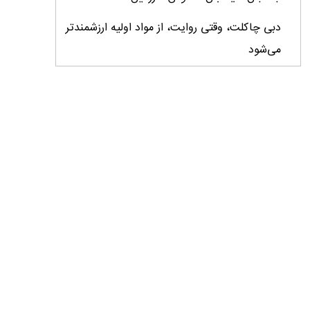
دبی چاکلت، وقتی روایت، از مواد اولیه ارزشمندتر
می‌شود
ایران، ابرقدرت تولید، غایب بزرگ برندهای
کشاورزی
درس‌های برند خاویار برای آینده کشاورزی ایران
تأمین کالاهای اساسی با وجود محاصره دریایی
ادامه دارد / اصلاحات ارزی بازار نهاده‌های دامی را
شفاف کرد
وزیر جهاد کشاورزی از دومین نمایشگاه دام و طیور
بازدید کرد
عزم مشترک شیلات و محیط‌زیست برای نجات