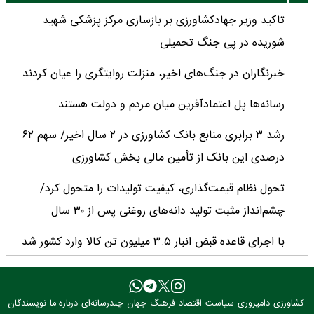
تاکید وزیر جهادکشاورزی بر بازسازی مرکز پزشکی شهید
شوریده در پی جنگ تحمیلی
خبرنگاران در جنگ‌های اخیر، منزلت روایتگری را عیان کردند
رسانه‌ها پل اعتمادآفرین میان مردم و دولت هستند
رشد ۳ برابری منابع بانک کشاورزی در ۲ سال اخیر/ سهم ۶۲
درصدی این بانک از تأمین مالی بخش کشاورزی
تحول نظام قیمت‌گذاری، کیفیت تولیدات را متحول کرد/
چشم‌انداز مثبت تولید دانه‌های روغنی پس از ۳۰ سال
با اجرای قاعده قبض انبار ۳.۵ میلیون تن کالا وارد کشور شد
میانگین عملکرد غلات ایران ۲.۷ تن در هکتار؛ فاصله معنادار با
کشورهای پیشرو
کشاورزی
دامپروری
سیاست
اقتصاد
فرهنگ
جهان
چندرسانه‌ای
درباره ما
نویسندگان