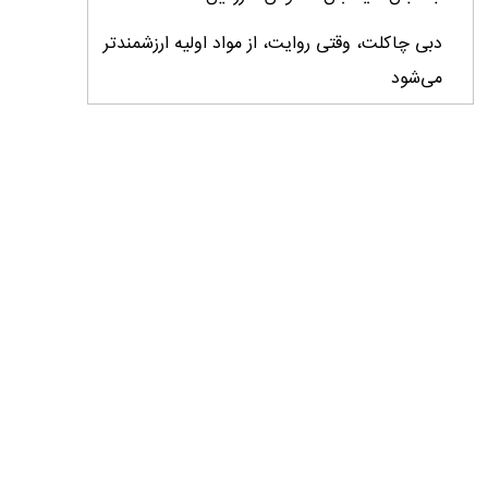
دبی چاکلت، وقتی روایت، از مواد اولیه ارزشمندتر
می‌شود
ایران، ابرقدرت تولید، غایب بزرگ برندهای
کشاورزی
درس‌های برند خاویار برای آینده کشاورزی ایران
تأمین کالاهای اساسی با وجود محاصره دریایی
ادامه دارد / اصلاحات ارزی بازار نهاده‌های دامی را
شفاف کرد
وزیر جهاد کشاورزی از دومین نمایشگاه دام و طیور
بازدید کرد
عزم مشترک شیلات و محیط‌زیست برای نجات