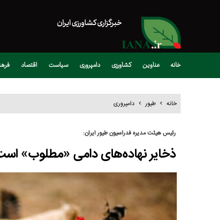
خبرگزاری کشاورزی ایران
خانه
عناوین
کشاورزی
دامپروری
سیاست
اقتصاد
فره
خانه
طیور
دامپروری
رئیس هیئت مدیره فدراسیون طیور ایران:
ذخایر نهاده‌های دامی «مطلوب» اس