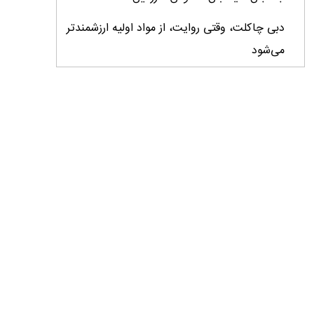
دبی چاکلت، وقتی روایت، از مواد اولیه ارزشمندتر
می‌شود
ایران، ابرقدرت تولید، غایب بزرگ برندهای
کشاورزی
درس‌های برند خاویار برای آینده کشاورزی ایران
تأمین کالاهای اساسی با وجود محاصره دریایی
ادامه دارد / اصلاحات ارزی بازار نهاده‌های دامی را
شفاف کرد
وزیر جهاد کشاورزی از دومین نمایشگاه دام و طیور
بازدید کرد
عزم مشترک شیلات و محیط‌زیست برای نجات