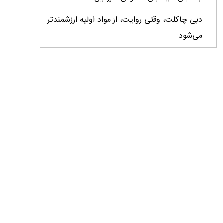
دبی چاکلت، وقتی روایت، از مواد اولیه ارزشمندتر
می‌شود
ایران، ابرقدرت تولید، غایب بزرگ برندهای
کشاورزی
درس‌های برند خاویار برای آینده کشاورزی ایران
تأمین کالاهای اساسی با وجود محاصره دریایی
ادامه دارد / اصلاحات ارزی بازار نهاده‌های دامی را
شفاف کرد
وزیر جهاد کشاورزی از دومین نمایشگاه دام و طیور
بازدید کرد
عزم مشترک شیلات و محیط‌زیست برای نجات