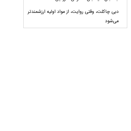
دبی چاکلت، وقتی روایت، از مواد اولیه ارزشمندتر
می‌شود
ایران، ابرقدرت تولید، غایب بزرگ برندهای
کشاورزی
درس‌های برند خاویار برای آینده کشاورزی ایران
تأمین کالاهای اساسی با وجود محاصره دریایی
ادامه دارد / اصلاحات ارزی بازار نهاده‌های دامی را
شفاف کرد
وزیر جهاد کشاورزی از دومین نمایشگاه دام و طیور
بازدید کرد
عزم مشترک شیلات و محیط‌زیست برای نجات