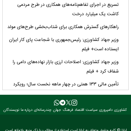
تسریع در اجرای تفاهم‌نامه‌های همکاری در طرح مردمی
کاشت یک میلیارد درخت
راهکارهای گسترش همکاری برای شتاب‌بخشی طرح‌های مولد
وزیر جهاد کشاورزی: رئیس‌جمهوری با شجاعت پای کار ایران
ایستاده است+ فیلم
وزیر جهاد کشاورزی: اصلاحات ارزی بازار نهاده‌های دامی را
شفاف کرد + فیلم
تأمین مالی ۱۳۳ همتی در چهار ماهه نخست سال؛ رویکرد
هدفمند بانک کشاورزی برای تضمین امنیت غذایی
فراخوان بین‌المللی فائو برای طراحی پوستر روز جهانی غذا
کشاورزی
دامپروری
سیاست
اقتصاد
فرهنگ
جهان
چندرسانه‌ای
درباره ما
نویسندگان
۲۰۲۶/ فرصتی برای نمایش خلاقیت نوجوانان جهان
۳ عضو کمیسیون کشاورزی مجلس با وزیر جهاد کشاورزی
ایانا © کلیه حقوق متعلق به ایانا است.استفاده از مطالب با ذکر منبع بلامانع است.