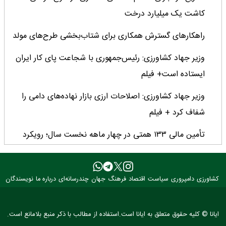
کاشت یک میلیارد درخت
راهکارهای گسترش همکاری برای شتاب‌بخشی طرح‌های مولد
وزیر جهاد کشاورزی: رئیس‌جمهوری با شجاعت پای کار ایران
ایستاده است+ فیلم
وزیر جهاد کشاورزی: اصلاحات ارزی بازار نهاده‌های دامی را
شفاف کرد + فیلم
تأمین مالی ۱۳۳ همتی در چهار ماهه نخست سال؛ رویکرد
هدفمند بانک کشاورزی برای تضمین امنیت غذایی
فراخوان بین‌المللی فائو برای طراحی پوستر روز جهانی غذا
کشاورزی
دامپروری
سیاست
اقتصاد
فرهنگ
جهان
چندرسانه‌ای
درباره ما
نویسندگان
۲۰۲۶/ فرصتی برای نمایش خلاقیت نوجوانان جهان
۳ عضو کمیسیون کشاورزی مجلس با وزیر جهاد کشاورزی
ایانا © کلیه حقوق متعلق به ایانا است.استفاده از مطالب با ذکر منبع بلامانع است.