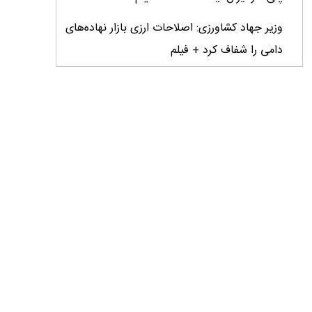
وزیر جهاد کشاورزی: اصلاحات ارزی بازار نهاده‌های
دامی را شفاف کرد + فیلم
تأمین مالی ۱۳۳ همتی در چهار ماهه نخست سال؛
رویکرد هدفمند بانک کشاورزی برای تضمین
امنیت غذایی
فراخوان بین‌المللی فائو برای طراحی پوستر روز
جهانی غذا ۲۰۲۶/ فرصتی برای نمایش خلاقیت
نوجوانان جهان
۳ عضو کمیسیون کشاورزی مجلس با وزیر جهاد
کشاورزی دیدار کردند
جنگلبان؛ دیده‌بان خاموش سرزمین