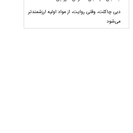
دبی چاکلت، وقتی روایت، از مواد اولیه ارزشمندتر
می‌شود
ایران، ابرقدرت تولید، غایب بزرگ برندهای
کشاورزی
درس‌های برند خاویار برای آینده کشاورزی ایران
تأمین کالاهای اساسی با وجود محاصره دریایی
ادامه دارد / اصلاحات ارزی بازار نهاده‌های دامی را
شفاف کرد
وزیر جهاد کشاورزی از دومین نمایشگاه دام و طیور
بازدید کرد
عزم مشترک شیلات و محیط‌زیست برای نجات