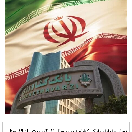
تهران- ایانا- بانک کشاورزی در سال 1404، بیش از 89 هزار