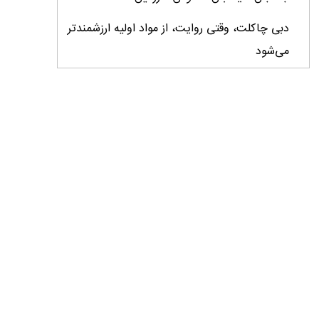
دبی چاکلت، وقتی روایت، از مواد اولیه ارزشمندتر
می‌شود
ایران، ابرقدرت تولید، غایب بزرگ برندهای
کشاورزی
درس‌های برند خاویار برای آینده کشاورزی ایران
تأمین کالاهای اساسی با وجود محاصره دریایی
ادامه دارد / اصلاحات ارزی بازار نهاده‌های دامی را
شفاف کرد
وزیر جهاد کشاورزی از دومین نمایشگاه دام و طیور
بازدید کرد
عزم مشترک شیلات و محیط‌زیست برای نجات