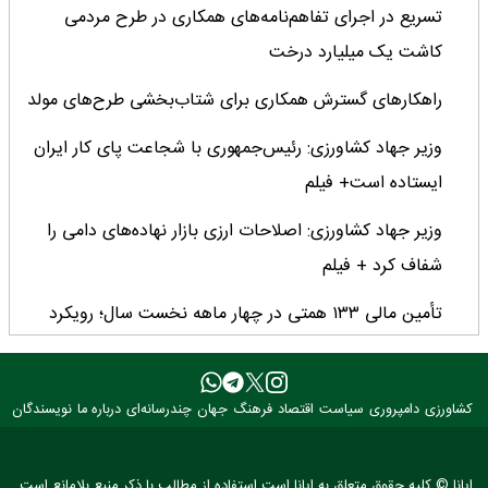
تسریع در اجرای تفاهم‌نامه‌های همکاری در طرح مردمی
کاشت یک میلیارد درخت
راهکارهای گسترش همکاری برای شتاب‌بخشی طرح‌های مولد
وزیر جهاد کشاورزی: رئیس‌جمهوری با شجاعت پای کار ایران
ایستاده است+ فیلم
وزیر جهاد کشاورزی: اصلاحات ارزی بازار نهاده‌های دامی را
شفاف کرد + فیلم
تأمین مالی ۱۳۳ همتی در چهار ماهه نخست سال؛ رویکرد
هدفمند بانک کشاورزی برای تضمین امنیت غذایی
فراخوان بین‌المللی فائو برای طراحی پوستر روز جهانی غذا
کشاورزی
دامپروری
سیاست
اقتصاد
فرهنگ
جهان
چندرسانه‌ای
درباره ما
نویسندگان
۲۰۲۶/ فرصتی برای نمایش خلاقیت نوجوانان جهان
۳ عضو کمیسیون کشاورزی مجلس با وزیر جهاد کشاورزی
ایانا © کلیه حقوق متعلق به ایانا است.استفاده از مطالب با ذکر منبع بلامانع است.