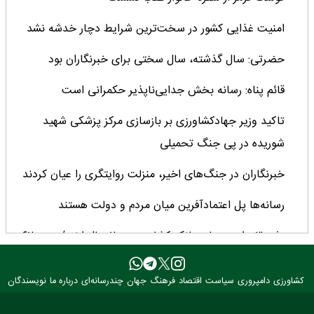
امنیت غذایی کشور در سخت‌ترین شرایط دچار خدشه نشد
حضرتی: سال گذشته، سال سختی برای خبرنگاران بود
قائم پناه: رسانه بخش جدایی‌ناپذیر حکمرانی است
تاکید وزیر جهادکشاورزی بر بازسازی مرکز پزشکی شهید
شوریده در پی جنگ تحمیلی
خبرنگاران در جنگ‌های اخیر، منزلت روایتگری را عیان کردند
رسانه‌ها پل اعتمادآفرین میان مردم و دولت هستند
رشد ۳ برابری منابع بانک کشاورزی در ۲ سال اخیر/ سهم ۶۲
درصدی این بانک از تأمین مالی بخش کشاورزی
کشاورزی
دامپروری
سیاست
اقتصاد
فرهنگ
جهان
چندرسانه‌ای
درباره ما
نویسندگان
تحول نظام قیمت‌گذاری، کیفیت تولیدات را متحول کرد/
چشم‌انداز مثبت تولید دانه‌های روغنی پس از ۳۰ سال